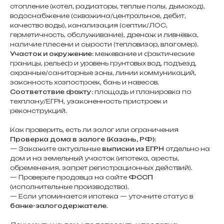
отопление (котёл, радиаторы, тёплые полы, дымоход),
водоснабжение (скважина/центральное, дебит,
качество воды), канализация (септик/ЛОС,
герметичность, обслуживание), дренаж и ливнёвка,
наличие плесени и сырости (тепловизор, влагомер).
Участок и окружение:
межевание и фактические
границы, рельеф и уровень грунтовых вод, подъезд,
охранные/санитарные зоны, линии коммуникаций,
законность хозпостроек, бань и навесов.
Соответствие факту:
площадь и планировка по
техплану/ЕГРН, узаконенность пристроек и
реконструкций.
Как проверить, есть ли залог или ограничения
Проверка дома в залоге (Казань, РФ):
— Закажите актуальные
выписки из ЕГРН
отдельно на
дом и на земельный участок (ипотека, аресты,
обременения, запрет регистрационных действий).
— Проверьте продавца на сайте
ФССП
(исполнительные производства).
— Если упоминается ипотека — уточните статус в
банке-залогодержателе
.