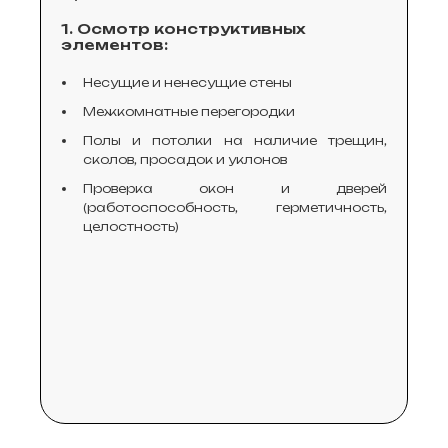
1. Осмотр конструктивных
2. Пр
элементов:
О
Несущие и ненесущие стены
от
Межкомнатные перегородки
На
гр
Полы и потолки на наличие трещин,
сколов, просадок и уклонов
П
ве
Проверка окон и дверей
по
(работоспособность, герметичность,
целостность)