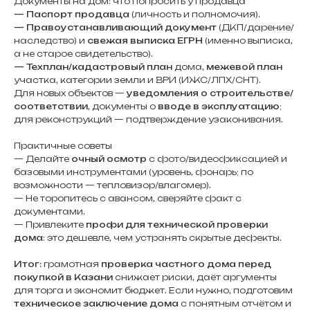
Документы на дом: что попросить у продавца
— Паспорт продавца
(личность и полномочия).
— Правоустанавливающий документ
(ДКП/дарение/
наследство) и
свежая выписка ЕГРН
(именно выписка,
а не старое свидетельство).
— Техплан/кадастровый план
дома,
межевой план
участка, категории земли и ВРИ (ИЖС/ЛПХ/СНТ).
Для новых объектов —
уведомления о строительстве/
соответствии
, документы о
вводе в эксплуатацию
;
для реконструкций — подтверждение узаконивания.
Практичные советы
— Делайте
очный осмотр
с фото/видеофиксацией и
базовыми инструментами (уровень, фонарь; по
возможности — тепловизор/влагомер).
— Не торопитесь с авансом, сверяйте факт с
документами.
— Привлеките
профи для технической проверки
дома
: это дешевле, чем устранять скрытые дефекты.
Итог:
грамотная
проверка частного дома перед
покупкой в Казани
снижает риски, даёт аргументы
для торга и экономит бюджет. Если нужно, подготовим
техническое заключение дома
с понятным отчётом и